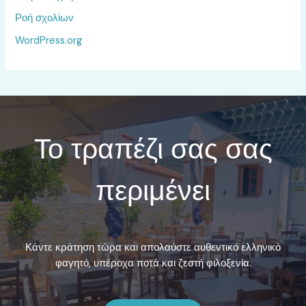
Ροή σχολίων
WordPress.org
Το τραπέζι σας σας
περιμένει
Κάντε κράτηση τώρα και απολαύστε αυθεντικό ελληνικό
φαγητό, υπέροχα ποτά και ζεστή φιλοξενία.