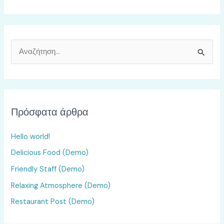
Α
ν
α
ζ
Πρόσφατα άρθρα
ή
τ
Hello world!
η
Delicious Food (Demo)
σ
Friendly Staff (Demo)
η
γ
Relaxing Atmosphere (Demo)
ι
Restaurant Post (Demo)
α