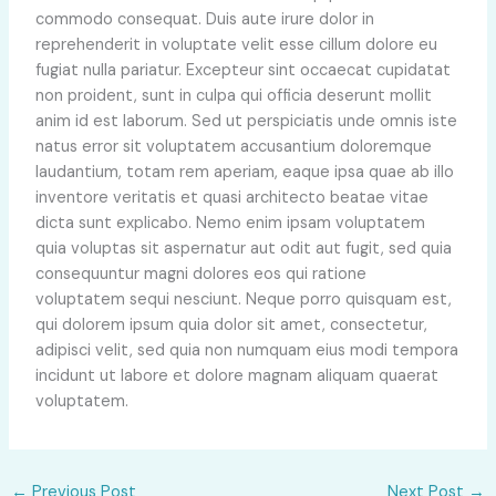
commodo consequat. Duis aute irure dolor in
reprehenderit in voluptate velit esse cillum dolore eu
fugiat nulla pariatur. Excepteur sint occaecat cupidatat
non proident, sunt in culpa qui officia deserunt mollit
anim id est laborum. Sed ut perspiciatis unde omnis iste
natus error sit voluptatem accusantium doloremque
laudantium, totam rem aperiam, eaque ipsa quae ab illo
inventore veritatis et quasi architecto beatae vitae
dicta sunt explicabo. Nemo enim ipsam voluptatem
quia voluptas sit aspernatur aut odit aut fugit, sed quia
consequuntur magni dolores eos qui ratione
voluptatem sequi nesciunt. Neque porro quisquam est,
qui dolorem ipsum quia dolor sit amet, consectetur,
adipisci velit, sed quia non numquam eius modi tempora
incidunt ut labore et dolore magnam aliquam quaerat
voluptatem.
←
Previous Post
Next Post
→