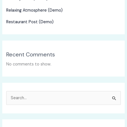
Relaxing Atmosphere (Demo)
Restaurant Post (Demo)
Recent Comments
No comments to show.
S
e
a
r