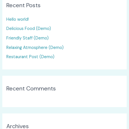
Recent Posts
c
h
Hello world!
f
Delicious Food (Demo)
o
Friendly Staff (Demo)
r
:
Relaxing Atmosphere (Demo)
Restaurant Post (Demo)
Recent Comments
Archives